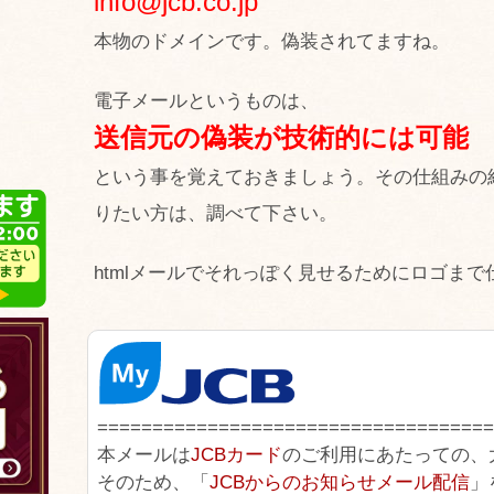
info@jcb.co.jp
本物のドメインです。偽装されてますね。
電子メールというものは、
送信元の偽装が技術的には可能
という事を覚えておきましょう。その仕組みの
りたい方は、調べて下さい。
htmlメールでそれっぽく見せるためにロゴま
====================================
本メールは
JCBカード
のご利用にあたっての、
そのため、「
JCBからのお知らせメール配信
」