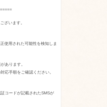
=====
うございます。
、
不正使用された可能性を検知しま
項があります。
の対応手順をご確認ください。
証コードが記載されたSMSが