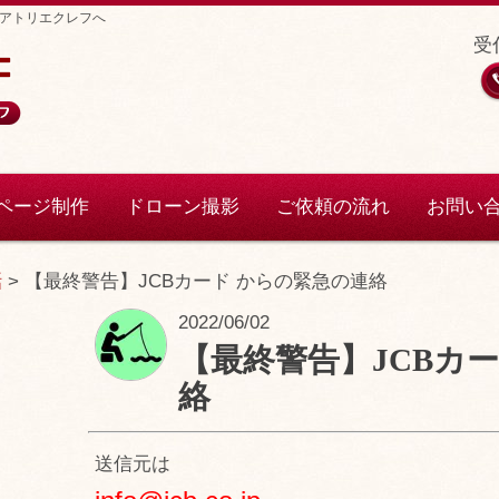
アトリエクレフへ
受付
ページ制作
ドローン撮影
ご依頼の流れ
お問い
話
>
【最終警告】JCBカード からの緊急の連絡
2022/06/02
【最終警告】JCBカ
絡
送信元は