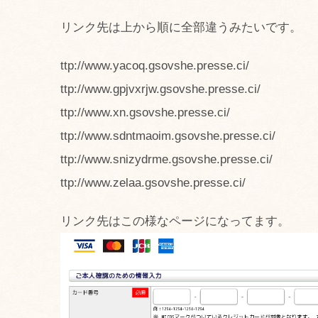
リンク先は上から順に全部違うみたいです。
ttp://www.yacoq.gsovshe.presse.ci/
ttp://www.gpjvxrjw.gsovshe.presse.ci/
ttp://www.xn.gsovshe.presse.ci/
ttp://www.sdntmaoim.gsovshe.presse.ci/
ttp://www.snizydrme.gsovshe.presse.ci/
ttp://www.zelaa.gsovshe.presse.ci/
リンク先はこの様なページになってます。