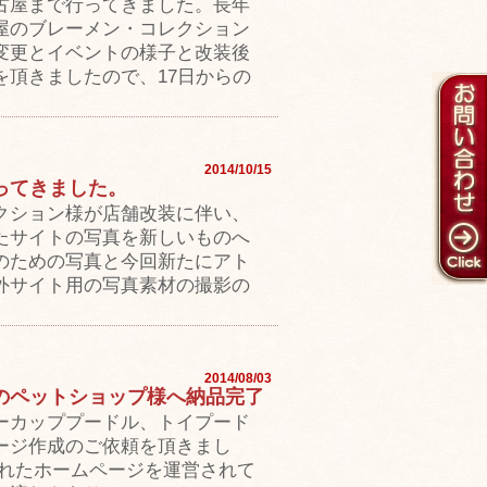
古屋まで行ってきました。長年
屋のブレーメン・コレクション
変更とイベントの様子と改装後
を頂きましたので、17日からの
2014/10/15
ってきました。
クション様が店舗改装に伴い、
たサイトの写真を新しいものへ
のための写真と今回新たにアト
外サイト用の写真素材の撮影の
2014/08/03
のペットショップ様へ納品完了
ーカッププードル、トイプード
ージ作成のご依頼を頂きまし
されたホームページを運営されて