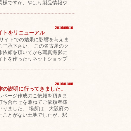
業様ですが、やはり製品情報や
2016/09/10
イトをリニューアル
索サイトでの結果に影響を与えま
ご了承下さい。 この名古屋のク
作依頼を頂いてから写真撮影に
イトを作ったりネットショップ
2016/01/08
作の説明に行ってきました。
ムページ作成のご依頼を頂きま
打ち合わせを兼ねてご依頼者様
いりました。 場所は、大阪府の
たことがない土地でしたが、駅