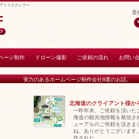
アトリエクレフへ
受付
ページ制作
ドローン撮影
ご依頼の流れ
お問い
ホームページ制作会社8選のお話。
北海道のクライアント様か
一昨年末、ご依頼を頂いた
海道の観光地情報を発信さ
ューアルのご依頼を頂きま
ね。ありがとうございます
作された …