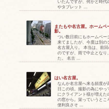
いたんですが、何かと時代
やタブレット …
またもや名古屋。ホームペ
影。
つい数日前にもホームペー
来てましたが、今度は別の
名古屋入り。 本当は、前
のですが、雨で中止となり
た。 名古 …
はい名古屋。
なんか名古屋へ来る頻度が
日この頃。撮影の為にやっ
にクライアント様が増えた
の窓から。栄っていうとこ
便利良さそ …