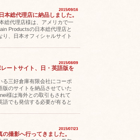
2015/09/16
ducts 日本総代理店に納品しました。
ducts 日本総代理店様は、アメリカで一
ain Productsの日本総代理店と
なり、日本オフィシャルサイト
2015/08/09
ーポレートサイト、日・英語版を
いる三好倉庫有限会社にコーポ
語版のサイトを納品させていた
nei様は海外との取引もされて
英語でも発信する必要が有ると
2015/07/23
真の撮影へ行ってきました。