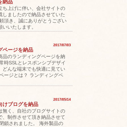
を納品
立ち上げに伴い、会社サイトの
成しましたので納品させていた
依頼頂き、誠にありがとうござい
願いいたします。
2017/07/03
グページを納品
商品のランディングページを納
常時SSLとレスポンシブデザイ
、どんな端末でも快適に見てい
ページとは？ ランディングペ
2017/05/14
向けブログを納品
は無く、自社のブログサイトの
で、制作させて頂き納品させて
閉鎖されました。 海外製品の