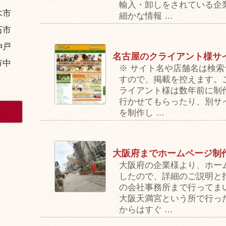
輸入・卸しをされている企
木市
細かな情報 …
石市
神戸
名古屋のクライアント様サ
市中
※ サイト名や店舗名は検
すので、掲載を控えます。
ライアント様は数年前に制
行かせてもらったり、別サ
を制作し …
大阪府までホームページ制
大阪府の企業様より、ホー
したので、詳細のご説明と
の会社事務所まで行ってま
大阪天満宮という所で行っ
からはすぐ …