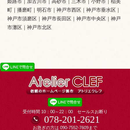
姫路市
｜
加古川市
｜
高砂市
｜
三木市
｜小野市｜
稲美
町
｜
播磨町
｜
明石市
｜
神戸市西区
｜
神戸市垂水区
｜
神戸市須磨区
｜
神戸市長田区
｜
神戸市中央区
｜
神戸
市灘区
｜
神戸市北区
受付時間 10：00～22：00 セールスお断り
078-201-2621
お急ぎの方は
090-7552-7609
まで