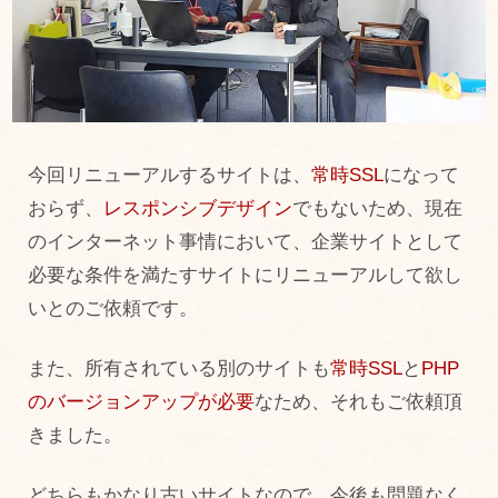
今回リニューアルするサイトは、
常時SSL
になって
おらず、
レスポンシブデザイン
でもないため、現在
のインターネット事情において、企業サイトとして
必要な条件を満たすサイトにリニューアルして欲し
いとのご依頼です。
また、所有されている別のサイトも
常時SSL
と
PHP
のバージョンアップが必要
なため、それもご依頼頂
きました。
どちらもかなり古いサイトなので、今後も問題なく