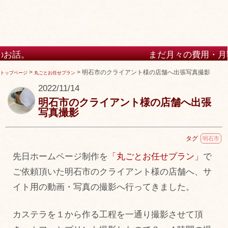
まだ月々の費用・月額の費用が高いホー
けますか？
>
>
明石市のクライアント様の店舗へ出張写真撮影
トップページ
丸ごとお任せプラン
2022/11/14
明石市のクライアント様の店舗へ出張
写真撮影
タグ
明石市
先日ホームページ制作を
「丸ごとお任せプラン」
で
ご依頼頂いた明石市のクライアント様の店舗へ、サ
イト用の動画・写真の撮影へ行ってきました。
カステラを１から作る工程を一通り撮影させて頂