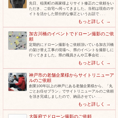
先日、稲美町の画家様よりサイト修正のご依頼をい
ただき、ご自宅へ伺ってきました。当初は現在のサ
イトを活かした部分的な修正というお話で . . .
もっと詳しく →
加古川橋のイベントでドローン撮影のご依
頼
定期的にドローン撮影をご依頼頂いている加古川橋
の架け替え工事の現場へ、県のイベントを撮影しに
行ってきました。県の職員さんや工事会社 . . .
もっと詳しく →
神戸市の老舗企業様からサイトリニューア
ルのご依頼
創業100年以上の神戸にある老舗企業様から、「丸
ごとお任せプラン」でサイトリニューアルのご依頼
を頂き完成しましたので、納品させてい . . .
もっと詳しく →
大阪府でドローン撮影のご依頼