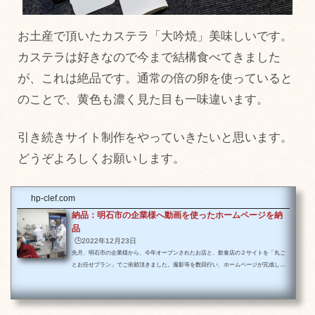
お土産で頂いたカステラ「大吟焼」美味しいです。
カステラは好きなので今まで結構食べてきました
が、これは絶品です。通常の倍の卵を使っていると
のことで、黄色も濃く見た目も一味違います。
引き続きサイト制作をやっていきたいと思います。
どうぞよろしくお願いします。
hp-clef.com
納品：明石市の企業様へ動画を使ったホームページを納
品
🕒️2022年12月23日
先月、明石市の企業様から、今年オープンされたお店と、飲食店の２サイトを「丸ご
とお任せプラン」でご依頼頂きました。撮影等を数回行い、ホームページが完成しま
したので納品させて頂きました。最近アトリエクレフでは、ホームページに動画を使
用しています。全てのサイトで動画が利用できるわけでは無いですが、動画で見せら
れる要素がある業種のクライアント様には動画の利用をご提案してます。なぜかと言
うと、動画が見る人に伝える情報量は文章や写真とは比べ物にならない程多い事と、