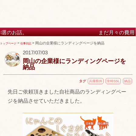
まだ月々の費用・月額の費
けますか？
>
>
岡山の企業様にランディングページを納品
トップページ
仕事日記
2017/07/03
岡山の企業様にランディングページを
納品
タグ
兵庫県外
常時SSL
納品
先日ご依頼頂きました自社商品のランディングペー
ジを納品させていただきました。