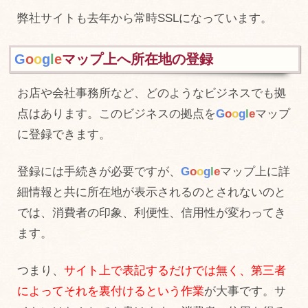
弊社サイトも去年から常時SSLになっています。
G
o
o
g
l
e
マップ上へ所在地の登録
お店や会社事務所など、どのようなビジネスでも拠
点はあります。このビジネスの拠点を
G
o
o
g
l
e
マップ
に登録できます。
登録には手続きが必要ですが、
G
o
o
g
l
e
マップ上に詳
細情報と共に所在地が表示されるのとされないのと
では、消費者の印象、利便性、信用性が変わってき
ます。
つまり、
サイト上で表記するだけでは無く、第三者
によってそれを裏付けるという作業
が大事です。サ