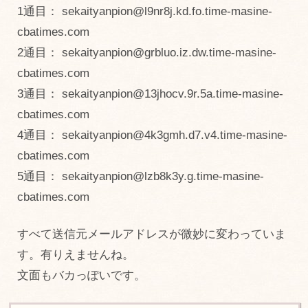
1通目： sekaityanpion@l9nr8j.kd.fo.time-masine-
cbatimes.com
2通目： sekaityanpion@grbluo.iz.dw.time-masine-
cbatimes.com
3通目： sekaityanpion@13jhocv.9r.5a.time-masine-
cbatimes.com
4通目： sekaityanpion@4k3gmh.d7.v4.time-masine-
cbatimes.com
5通目： sekaityanpion@lzb8k3y.g.time-masine-
cbatimes.com
すべて送信元メールアドレスが微妙に変わっていま
す。有りえませんね。
文面もバカっぽいです。