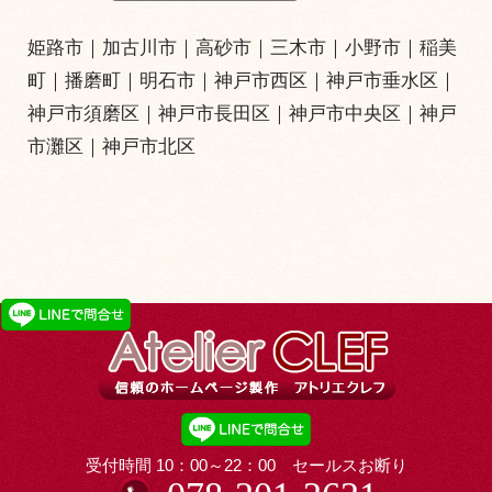
姫路市
｜
加古川市
｜
高砂市
｜
三木市
｜小野市｜
稲美
町
｜
播磨町
｜
明石市
｜
神戸市西区
｜
神戸市垂水区
｜
神戸市須磨区
｜
神戸市長田区
｜
神戸市中央区
｜
神戸
市灘区
｜
神戸市北区
受付時間 10：00～22：00 セールスお断り