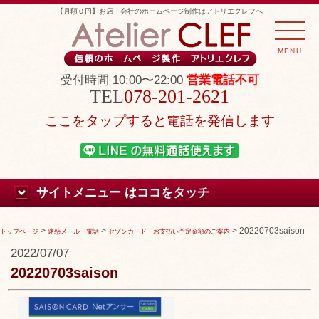
【月額０円】お店・会社のホームページ制作はアトリエクレフへ
MENU
受付時間 10:00〜22:00
営業電話不可
078-201-2621
ここをタップすると電話を発信します
サイトメニュー はココをタッチ
>
>
>
20220703saison
トップページ
迷惑メール・電話
セゾンカード お支払い予定金額のご案内
2022/07/07
20220703saison