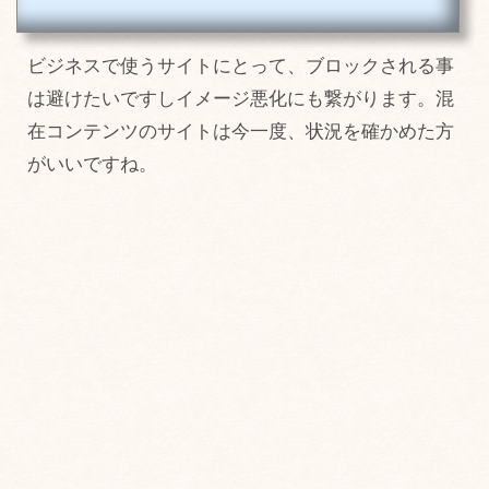
いう意味の言葉から来ています。WEBブラウザーとも言います。パソコン、スマホ、
タブレットで利用可能です。基本的にパソコンやスマホ、タブレットを購入すると標
準搭載されていますが、現在では多くのブラウザがあるので、購入後別のブラウザに
ビジネスで使うサイトにとって、ブロックされる事
変更することも可能です。クロスブラウザは重...
は避けたいですしイメージ悪化にも繋がります。混
在コンテンツのサイトは今一度、状況を確かめた方
がいいですね。