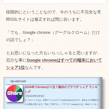
段階的にということなので、今のうちに不完全な常
時SSLサイトは修正すれば間に合います。
「でも、Google chrome（グーグルクローム）だけ
の話でしょ？」
とお思いになった方もいらっしゃると思いますが、
厄介な事に
Google chromeはすべての端末において
シェア1位
なんです。
hp-clef.com
2020年 Chromeが１位？国内のブラウザ シェア ランキ
ング
🕒️2020年3月5日
※ このページでは、外部サイトからデータを読み込みますので、表示までに時間がか
かる場合が有ります。予めご了承下さい。ブラウザ（browser)とは、Webページを見
るソフトウェアのことです。語源は英語の「browse」でお店などで商品を見て回ると