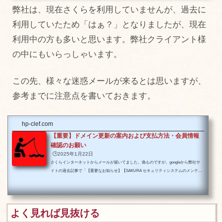
ませんし、最後にhtmlがついています。え、怖い怖い怖い。。ってなりますが、落ち
弊社は、現在さくらを利用していませんが、過去に
着いてこのアクセスをじっくり調べてみた...
利用していたため「はぁ？」となりましたが、現在
利用中の方も多いと思います。弊社クライアント様
の中にもいらっしゃいます。
この先、様々な迷惑メールが来るとは思いますが、
参考までに注意点を書いておきます。
hp-clef.com
【重要】ドメイン更新の案内および支払方法・会員情報
確認のお願い
🕒️2025年1月22日
さくらインターネットからメールが届いてました。偽ものですが。googleから弊社サ
イトの過去記事で「【重要なお知らせ】【SAKURA セキュリティシステムのメンテナ
ンス】必要なアクション」の記事が急上昇してますという連絡が来たので、全国的に
多発していると思われます。さくらインターネットは、ドメイン管理やレンタルサー
バーなどのサービスを提供している企業です。業界では老舗で有名です。では、本題
です。「【重要】ドメイン更新の案内および支払方法・会員情報確認のお願い 」いう
よく見れば見抜ける
メールですが、弊社はさくらインターネット...