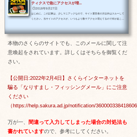
ティクスで急にアクセスが増...
🕒️2018年9月27日
はじめに。この記事は、少しマニアックなので、サイト運営者の方以外はスルーして
ください。当サイトのアクセスが、いつもより数十アクセス増えてるので何が起こっ
ているのかと思い、Googleのアクセス解析をみてみると、ちょうどリアルタイムレポ
ートにアクセスがあったのですが、当サイトの存在しないページにアクセスしていま
した。/h/1718307.html/h/2966814.html当サイトに「h」なんていうディレクトリはあり
ませんし、最後にhtmlがついています。え、怖い怖い怖い。。ってなりますが、落ち
本物のさくらのサイトでも、このメールに関して注
着いてこのアクセスをじっくり調べてみた...
意喚起をされています。詳しくはそちらを御覧くだ
さい。
【公開日:2022年2月4日】さくらインターネットを
騙る「なりすまし・フィッシングメール」にご注意
ください
（https://help.sakura.ad.jp/notification/36000033841860
万が一、
間違って入力してしまった場合の対処法も
書かれています
ので、参考にしてください。