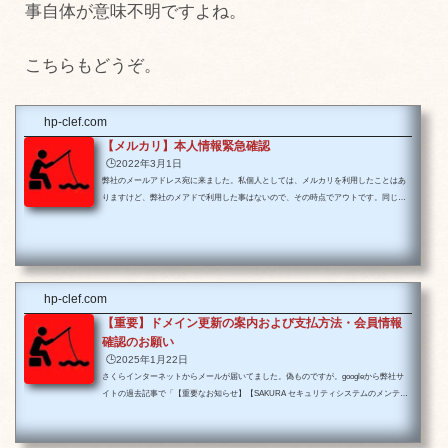
事自体が意味不明ですよね。
こちらもどうぞ。
hp-clef.com
【メルカリ】本人情報緊急確認
🕒️2022年3月1日
弊社のメールアドレス宛に来ました。私個人としては、メルカリを利用したことはあ
りますけど、弊社のメアドで利用した事はないので、その時点でアウトです。同じ送
信元で何通かきてます。メールのタイトルは、【メルカリ】本人情報緊急確認【重
要】メルカリ本人確認のお知らせ 【重要】メルカリ からの緊急の連絡 【mercari】個
人情報確認【メルカリ】お支払い金額確定のご案内お支払い方法変更のご案内＜緊急!
mercari 重要なお知らせ＞ 【メルカリ】事務局からのお知らせなどなど。弊社のメア
ドは、必要なので表に出してますが、それ...
hp-clef.com
【重要】ドメイン更新の案内および支払方法・会員情報
確認のお願い
🕒️2025年1月22日
さくらインターネットからメールが届いてました。偽ものですが。googleから弊社サ
イトの過去記事で「【重要なお知らせ】【SAKURA セキュリティシステムのメンテナ
ンス】必要なアクション」の記事が急上昇してますという連絡が来たので、全国的に
多発していると思われます。さくらインターネットは、ドメイン管理やレンタルサー
バーなどのサービスを提供している企業です。業界では老舗で有名です。では、本題