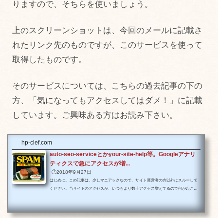
りますので、そちらを使いましょう。
上のスクリーンショットは、今回のメールに記載さ
れたリンク先のものですが、このサービスを使って
取得したものです。
そのサービスについては、こちらの過去記事の下の
方、「気になってもアクセスしてはダメ！」に記載
しています。ご興味ある方はお読み下さい。
hp-clef.com
auto-seo-serviceとかyour-site-help等。Googleアナリ
ティクスで急にアクセスが増...
🕒️2018年9月27日
はじめに。この記事は、少しマニアックなので、サイト運営者の方以外はスルーして
ください。当サイトのアクセスが、いつもより数十アクセス増えてるので何が起こっ
ているのかと思い、Googleのアクセス解析をみてみると、ちょうどリアルタイムレポ
ートにアクセスがあったのですが、当サイトの存在しないページにアクセスしていま
した。/h/1718307.html/h/2966814.html当サイトに「h」なんていうディレクトリはあり